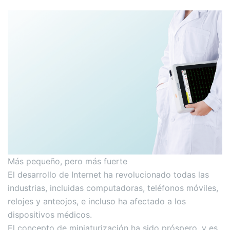
Más pequeño, pero más fuerte
El desarrollo de Internet ha revolucionado todas las
industrias, incluidas computadoras, teléfonos móviles,
relojes y anteojos, e incluso ha afectado a los
dispositivos médicos.
El concepto de miniaturización ha sido próspero, y es