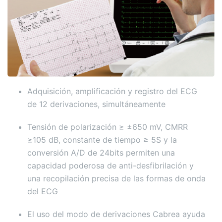
Adquisición, amplificación y registro del ECG
de 12 derivaciones, simultáneamente
Tensión de polarización ≥ ±650 mV, CMRR
≥105 dB, constante de tiempo ≥ 5S y la
conversión A/D de 24bits permiten una
capacidad poderosa de anti-desfibrilación y
una recopilación precisa de las formas de onda
del ECG
El uso del modo de derivaciones Cabrea ayuda