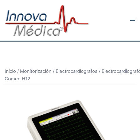
Saltar
al
contenido
Alte
men
Inicio
/
Monitorización
/
Electrocardiografos
/ Electrocardiograf
Comen H12