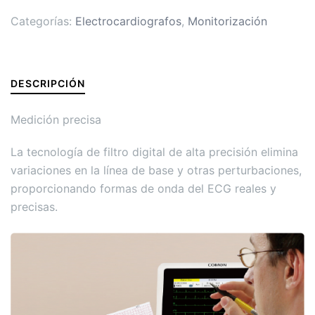
Categorías:
Electrocardiografos
,
Monitorización
DESCRIPCIÓN
Medición precisa
La tecnología de filtro digital de alta precisión elimina
variaciones en la línea de base y otras perturbaciones,
proporcionando formas de onda del ECG reales y
precisas.